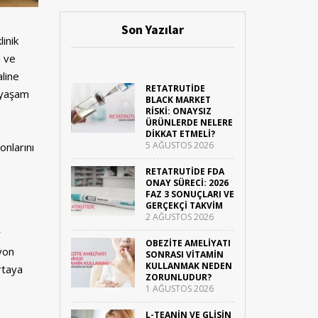
Son Yazılar
inik
ı ve
line
RETATRUTIDE
 yaşam
BLACK MARKET
RISKI: ONAYSIZ
ÜRÜNLERDE NELERE
DIKKAT ETMELI?
5 AĞUSTOS 2026
onlarını
RETATRUTIDE FDA
ONAY SÜRECI: 2026
FAZ 3 SONUÇLARI VE
GERÇEKÇI TAKVIM
2 AĞUSTOS 2026
r
OBEZITE AMELIYATI
yon
SONRASI VITAMIN
KULLANMAK NEDEN
rtaya
ZORUNLUDUR?
1 AĞUSTOS 2026
L-TEANIN VE GLISIN