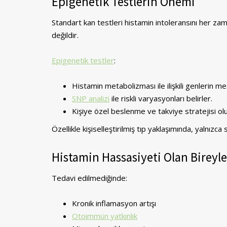
Epigenetik Testlerin Önemi
Standart kan testleri histamin intoleransını her za
değildir.
Epigenetik testler
:
Histamin metabolizması ile ilişkili genlerin 
SNP analizi
ile riskli varyasyonları belirler.
Kişiye özel beslenme ve takviye stratejisi ol
Özellikle kişiselleştirilmiş tıp yaklaşımında, yalnızc
Histamin Hassasiyeti Olan Bireyler
Tedavi edilmediğinde:
Kronik inflamasyon artışı
Otoimmün yatkınlık