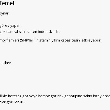
 Temeli
oynar:
 görev yapar.
çok santral sinir sisteminde etkindir.
orfizmleri (SNP’ler), histamin yıkım kapasitesini etkileyebilir.
zıları:
zellikle heterozigot veya homozigot risk genotipine sahip bireylerde
ar görülebilir.