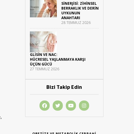
SINERJISI: ZIHINSEL
BERRAKLIK VE DERIN
UYKUNUN
ANAHTARI
28 TEMMUZ 2026
GLISIN VE NAC:
HÜCRESEL YAŞLANMAYA KARŞI
ÜÇÜN GÜCÜ
27 TEMMUZ 2026
Bizi Takip Edin
,
OBEZITE VE METABOLIK CERRAHI