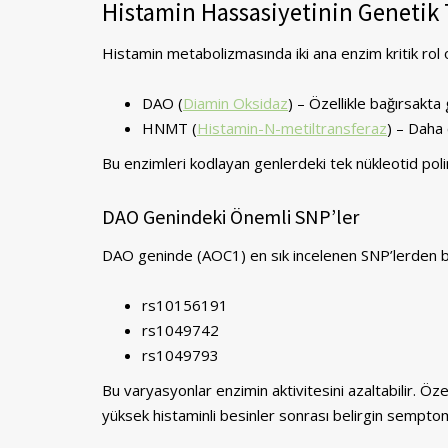
Histamin Hassasiyetinin Genetik
Histamin metabolizmasında iki ana enzim kritik rol 
DAO (
Diamin Oksidaz
) – Özellikle bağırsakta
HNMT (
Histamin-N-metiltransferaz
) – Daha 
Bu enzimleri kodlayan genlerdeki tek nükleotid polim
DAO Genindeki Önemli SNP’ler
DAO geninde (AOC1) en sık incelenen SNP’lerden ba
rs10156191
rs1049742
rs1049793
Bu varyasyonlar enzimin aktivitesini azaltabilir. Ö
yüksek histaminli besinler sonrası belirgin semptoml