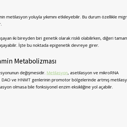
etilasyon yoluyla yıkımını etkileyebilir. Bu durum özellikle mig
.
ayan iki bireyden biri genetik olarak riskli olabilirken, diğeri tam
ayabilir. İşte bu noktada epigenetik devreye girer.
amin Metabolizması
esyonunun değişmesidir.
Metilasyon
, asetilasyon ve mikroRNA
er. DAO ve HNMT genlerinin promotor bölgelerinde artmış metilasy
asyon olmasa bile fonksiyonel enzim eksikliğine yol açabilir.