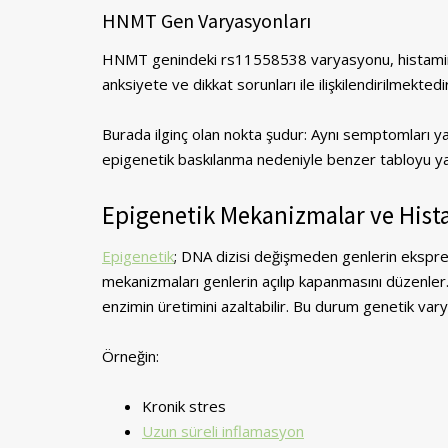
HNMT Gen Varyasyonları
HNMT genindeki rs11558538 varyasyonu, histaminin m
anksiyete ve dikkat sorunları ile ilişkilendirilmektedir
Burada ilginç olan nokta şudur: Aynı semptomları yaş
epigenetik baskılanma nedeniyle benzer tabloyu yaş
Epigenetik Mekanizmalar ve Hist
Epigenetik
; DNA dizisi değişmeden genlerin ekspr
mekanizmaları genlerin açılıp kapanmasını düzenl
enzimin üretimini azaltabilir. Bu durum genetik vary
Örneğin:
Kronik stres
Uzun süreli inflamasyon