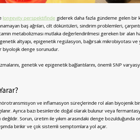
ve
longevity perspektifinde
giderek daha fazla gündeme gelen bir kl
anamayan baş ağrıları, cilt döküntüleri, sindirim problemleri, çarpınt
tamin metabolizması mutlaka değerlendirilmesi gereken bir alan ha
 genetik altyapı, epigenetik regülasyon, bağırsak mikrobiyotası ve
bir biyolojik denge sorunudur.
alarını, genetik ve epigenetik bağlantılarını, önemli SNP varyasy
Yarar?
, nörotransmisyon ve inflamasyon süreçlerinde rol alan biyojenik bi
lgılanır. Ayrıca bazı besinlerde doğal olarak bulunur veya fermantas
ı değildir. Sorun, üretim ile yıkım arasındaki denge bozulduğunda o
şımda birikir ve çok sistemli semptomlara yol açar.