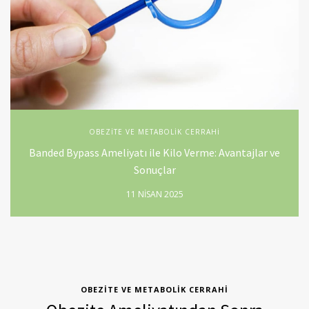
OBEZITE VE METABOLIK CERRAHI
Banded Bypass Ameliyatı ile Kilo Verme: Avantajlar ve
Sonuçlar
11 NISAN 2025
OBEZITE VE METABOLIK CERRAHI